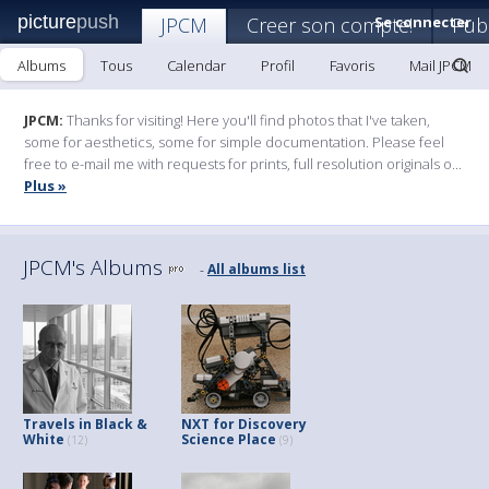
picture
push
JPCM
Creer son compte!
Se connecter
Publ
Albums
Tous
Calendar
Profil
Favoris
Mail JPCM
JPCM:
Thanks for visiting! Here you'll find photos that I've taken,
some for aesthetics, some for simple documentation. Please feel
free to e-mail me with requests for prints, full resolution originals o...
Plus »
JPCM's Albums
All albums list
-
Travels in Black &
NXT for Discovery
White
Science Place
(12)
(9)