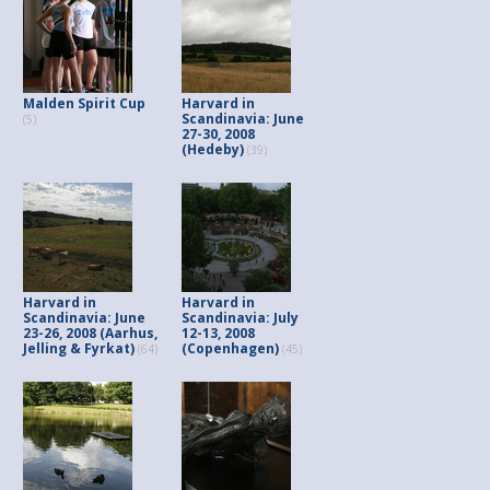
Malden Spirit Cup
Harvard in
Scandinavia: June
(5)
27-30, 2008
(Hedeby)
(39)
Harvard in
Harvard in
Scandinavia: June
Scandinavia: July
23-26, 2008 (Aarhus,
12-13, 2008
Jelling & Fyrkat)
(Copenhagen)
(64)
(45)