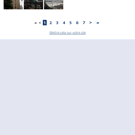
>
»
«
<
1
2
3
4
5
6
7
Mettre cela sur votre site